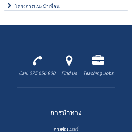
โครงการแนะนำเพื่อน
Call
Find
We
us
us
are
to
with
hiring
Call: 075 656 900
Find Us
Teaching Jobs
book
Google
teacher
appointment
Maps
การนำทาง
ค่ายซัมเมอร์