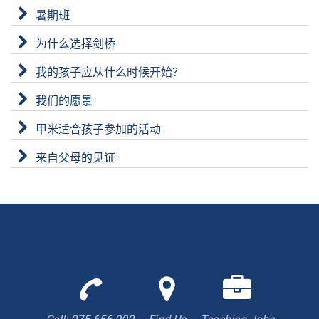
暑期班
为什么选择剑桥
我的孩子应从什么时候开始？
我们的愿景
甲米适合孩子参加的活动
来自父母的见证
Call
Find
We
us
us
are
to
with
hiring