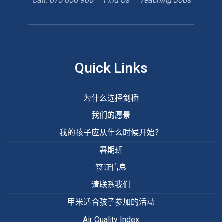
Call: 075 656 900
Find Us
Teaching Jobs
book
Google
teacher
appointment
Maps
Quick Links
为什么选择剑桥
我们的愿景
我的孩子应从什么时候开始？
暑期班
签证信息
请联系我们
甲米适合孩子参加的活动
Air Quality Index