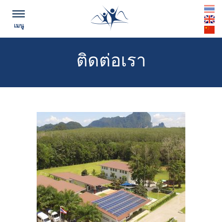
th
เมนู
en
cn
ติดต่อเรา