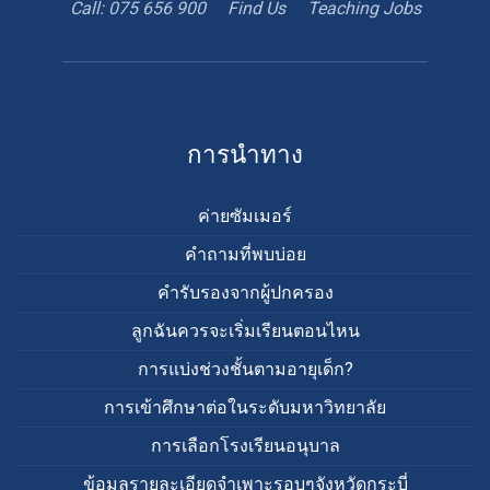
to
with
hiring
Call: 075 656 900
Find Us
Teaching Jobs
book
Google
teacher
appointment
Maps
การนำทาง
ค่ายซัมเมอร์
คำถามที่พบบ่อย
คำรับรองจากผู้ปกครอง
ลูกฉันควรจะเริ่มเรียนตอนไหน
การแบ่งช่วงชั้นตามอายุเด็ก?
การเข้าศึกษาต่อในระดับมหาวิทยาลัย
การเลือกโรงเรียนอนุบาล
ข้อมูลรายละเอียดจำเพาะรอบๆจังหวัดกระบี่