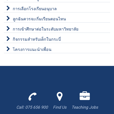
การเลือกโรงเรียนอนุบาล
ลูกฉันควรจะเริ่มเรียนตอนไหน
การเข้าศึกษาต่อในระดับมหาวิทยาลัย
กิจกรรมสำหรับเด็กในกระบี่
โครงการแนะนำเพื่อน
Call
Find
We
us
us
are
to
with
hiring
Call: 075 656 900
Find Us
Teaching Jobs
book
Google
teacher