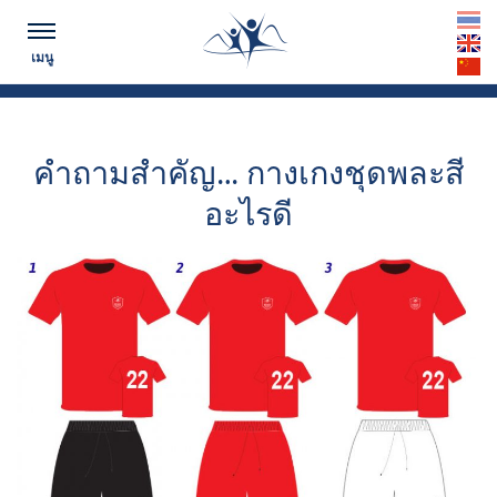
ตามทันข่าวสาร...
th
เมนู
en
cn
คำถามสำคัญ… กางเกงชุดพละสี
อะไรดี