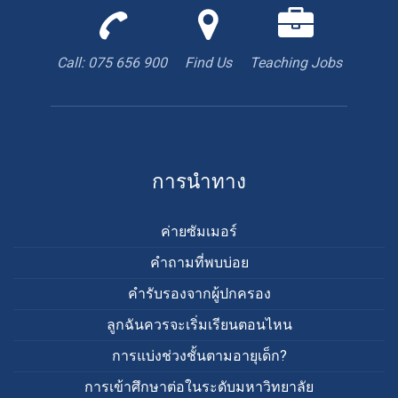
Call
Find
We
us
us
are
to
with
hiring
Call: 075 656 900
Find Us
Teaching Jobs
book
Google
teacher
appointment
Maps
การนำทาง
ค่ายซัมเมอร์
คำถามที่พบบ่อย
คำรับรองจากผู้ปกครอง
ลูกฉันควรจะเริ่มเรียนตอนไหน
การแบ่งช่วงชั้นตามอายุเด็ก?
การเข้าศึกษาต่อในระดับมหาวิทยาลัย