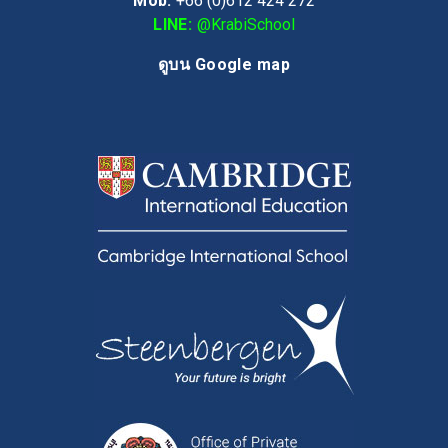
Mob:
+66 (0)612 424 272
LINE:
@KrabiSchool
ดูบน Google map