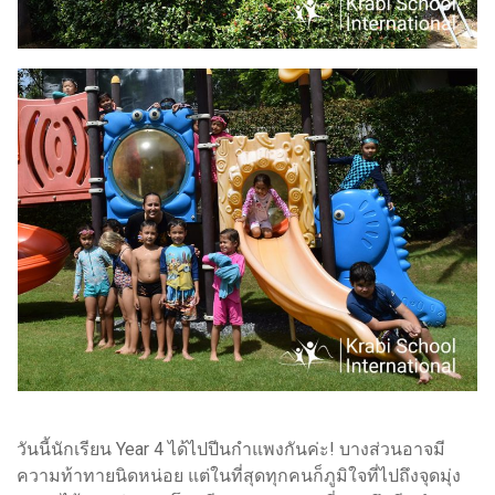
วันนี้นักเรียน Year 4 ได้ไปปีนกำแพงกันค่ะ! บางส่วนอาจมี
ความท้าทายนิดหน่อย แต่ในที่สุดทุกคนก็ภูมิใจที่ไปถึงจุดมุ่ง