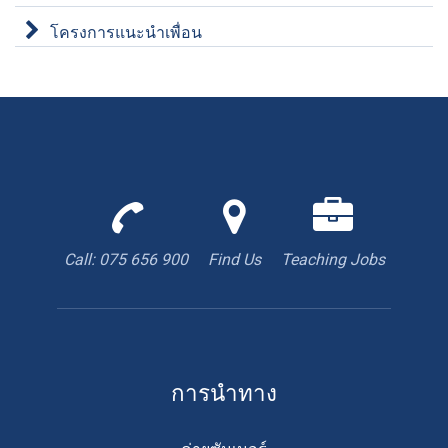
โครงการแนะนำเพื่อน
Call
Find
We
us
us
are
to
with
hiring
Call: 075 656 900
Find Us
Teaching Jobs
book
Google
teacher
appointment
Maps
การนำทาง