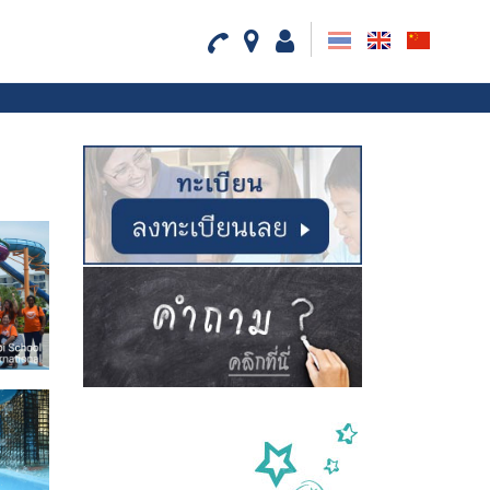
th
en
cn