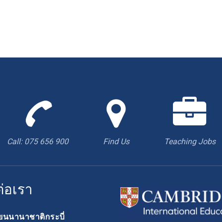
Call
Find
us
us
to
with
book
Google
Call: 075 656 900
Find Us
Teaching Jobs
appointment
Maps
ต่อเรา
ียนนานาชาติกระบี่