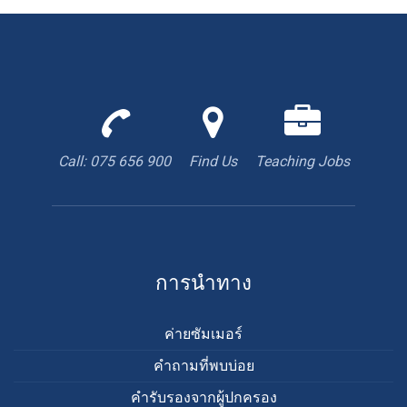
Call
Find
We
us
us
are
to
with
hiring
Call: 075 656 900
Find Us
Teaching Jobs
book
Google
teacher
appointment
Maps
การนำทาง
ค่ายซัมเมอร์
คำถามที่พบบ่อย
คำรับรองจากผู้ปกครอง