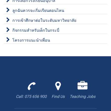
การเลือกโรงเรียนอนุบาล
ลูกฉันควรจะเริ่มเรียนตอนไหน
การเข้าศึกษาต่อในระดับมหาวิทยาลัย
กิจกรรมสำหรับเด็กในกระบี่
โครงการแนะนำเพื่อน
Call
Find
We
us
us
are
to
with
hiring
Call: 075 656 900
Find Us
Teaching Jobs
book
Google
teacher
appointment
Maps